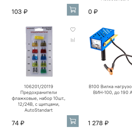
103 ₽
0 ₽
106201/20119
В100 Вилка нагрузо
Предохранители
ВИН-100, до 190 
флажковые, набор 10шт.,
12/24В, с щипцами,
AutoStandart
74 ₽
1 278 ₽