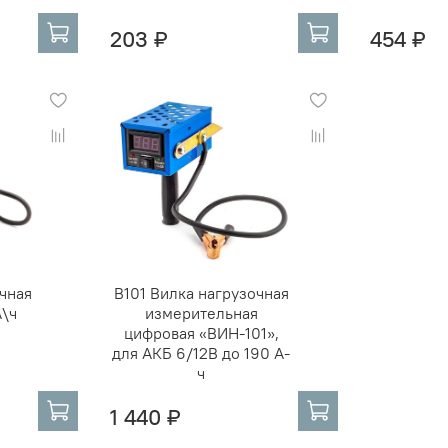
203 ₽
454 ₽
чная
В101 Вилка нагрузочная
А\ч
измерительная
цифровая «ВИН-101»,
для АКБ 6/12В до 190 А-
ч
1 440 ₽