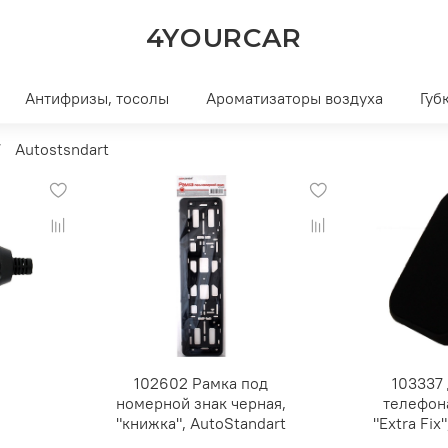
4YOURCAR
Антифризы, тосолы
Ароматизаторы воздуха
Губ
Autostsndart
102602 Рамка под
103337
номерной знак черная,
телефон
,
"книжка", AutoStandart
"Extra Fix