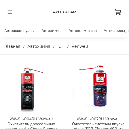
4YOURCAR
Автоаксессуары
Автохимия
Автокосметика
Антифризы, 
Главная
Автохимия
...
Venwell
VW-SL-004RU Venwell
VW-SL-007RU Venwell
Очиститель дроссельных
Очиститель системы впуска
заслонок Air Choce Cleaner
Intake/EGR Cleaner 400 мл