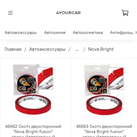
4YOURCAR
Автоаксессуары
Автохимия
Автокосметика
Антифризы, 
Главная
Автоаксессуары
...
Nova Bright
46662 Скотч двухсторонний
46663 Скотч двухсторонний
"Nova Bright-fusion"
"Nova Bright-fusion"
красный+прозрачный
красный+прозрачный