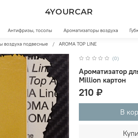
4YOURCAR
Антифризы, тосолы
Ароматизаторы воздуха
Губ
ы воздуха подвесные
AROMA TOP LINE
(0)
Ароматизатор дл
Million картон
210 ₽
В ко
Купи