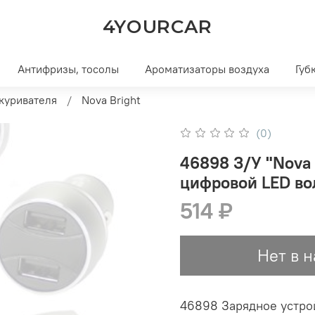
4YOURCAR
Антифризы, тосолы
Ароматизаторы воздуха
Губ
куривателя
Nova Bright
(0)
46898 З/У "Nova 
514 ₽
Нет в 
46898 Зарядное устрой