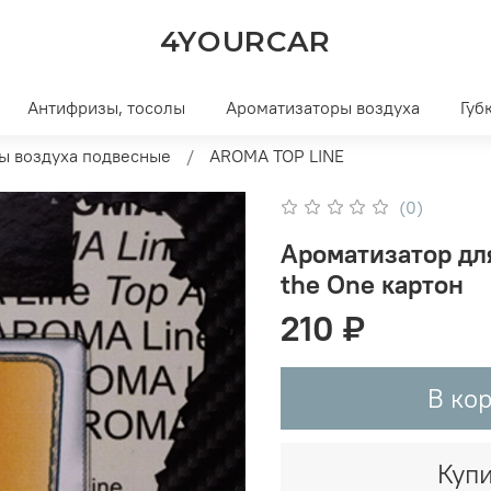
4YOURCAR
Антифризы, тосолы
Ароматизаторы воздуха
Губ
ы воздуха подвесные
AROMA TOP LINE
(0)
Ароматизатор дл
the One картон
210 ₽
В ко
Купи