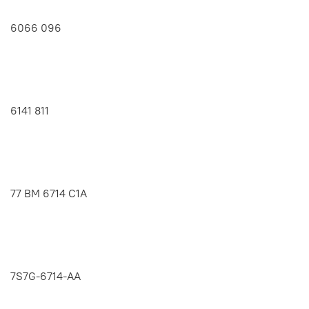
6066 096
6141 811
77 BM 6714 C1A
7S7G-6714-AA